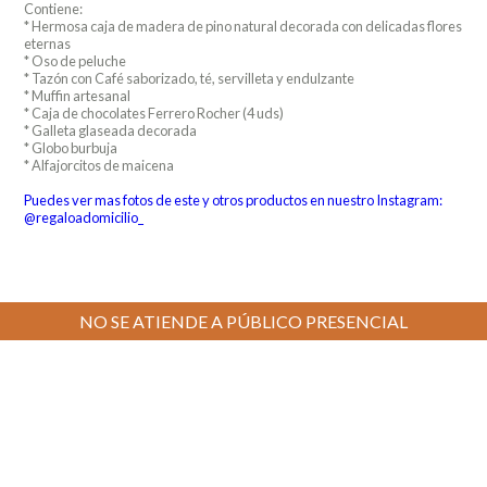
Contiene:
* Hermosa caja de madera de pino natural decorada con delicadas flores
eternas
* Oso de peluche
* Tazón con Café saborizado, té, servilleta y endulzante
* Muffin artesanal
* Caja de chocolates Ferrero Rocher (4 uds)
* Galleta glaseada decorada
* Globo burbuja
* Alfajorcitos de maicena
Puedes ver mas fotos de este y otros productos en nuestro Instagram:
@regaloadomicilio_
NO SE ATIENDE A PÚBLICO PRESENCIAL