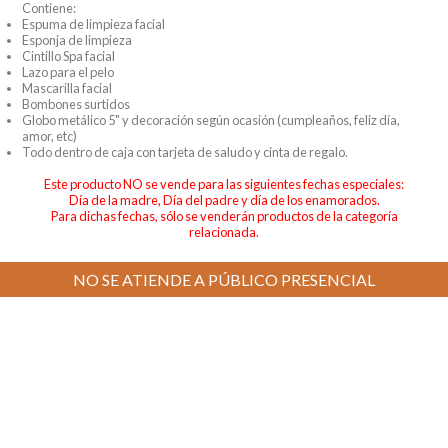
Contiene:
Espuma de limpieza facial
Esponja de limpieza
Cintillo Spa facial
Lazo para el pelo
Mascarilla facial
Bombones surtidos
Globo metálico 5" y decoración según ocasión (cumpleaños, feliz día,
amor, etc)
Todo dentro de caja con tarjeta de saludo y cinta de regalo.
Este producto NO se vende para las siguientes fechas especiales:
Día de la madre, Día del padre y día de los enamorados.
Para dichas fechas, sólo se venderán productos de la categoría
relacionada.
NO SE ATIENDE A PÚBLICO PRESENCIAL