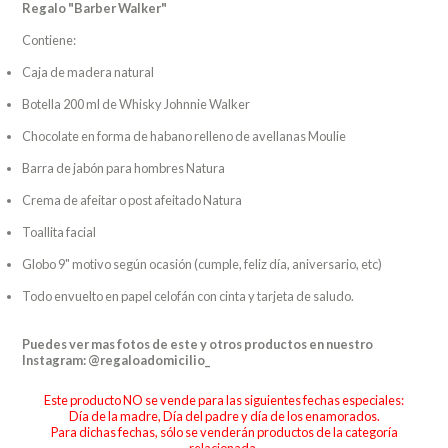
Regalo "Barber Walker"
Contiene:
Caja de madera natural
Botella 200 ml de Whisky Johnnie Walker
Chocolate en forma de habano relleno de avellanas Moulie
Barra de jabón para hombres Natura
Crema de afeitar o post afeitado Natura
Toallita facial
Globo 9" motivo según ocasión (cumple, feliz día, aniversario, etc)
Todo envuelto en papel celofán con cinta y tarjeta de saludo.
Puedes ver mas fotos de este y otros productos en nuestro
Instagram: @regaloadomicilio_
Este producto NO se vende para las siguientes fechas especiales:
Día de la madre, Día del padre y día de los enamorados.
Para dichas fechas, sólo se venderán productos de la categoría
relacionada.