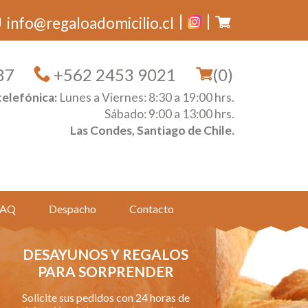
info@regaloadomicilio.cl
87
+562 2453 9021
(0)
telefónica:
Lunes a Viernes: 8:30 a 19:00 hrs.
Sábado: 9:00 a 13:00 hrs.
Las Condes, Santiago de Chile.
FAQ
Despacho
Contacto
DESAYUNOS Y REGALOS
PARA SORPRENDER
Solicite sus pedidos con 24 horas de