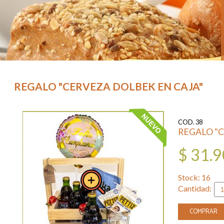
REGALO "CERVEZA DOLBEK EN CAJA"
COD. 38
REGALO "C
$ 31.9
Stock: 16
Cantidad:
COMPRAR